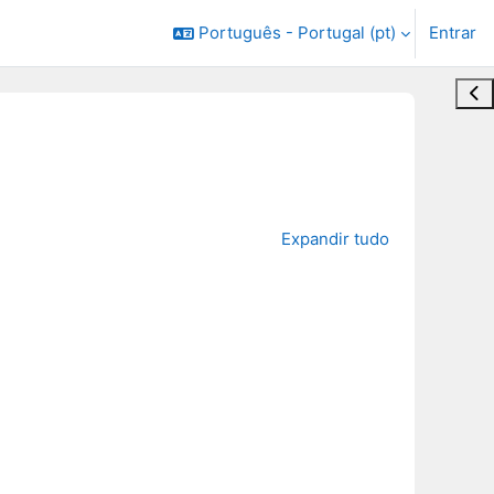
Português - Portugal ‎(pt)‎
Entrar
Abr
Expandir tudo