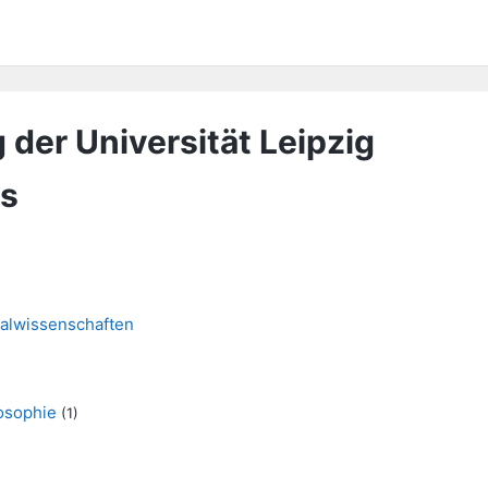
 der Universität Leipzig
as
nalwissenschaften
losophie
(1)