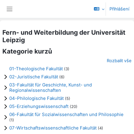
Přejít k hlavnímu obsahu
Přihlášení
Boční panel
Fern- und Weiterbildung der Universität
Leipzig
Kategorie kurzů
Rozbalit vše
01-Theologische Fakultät
(3)
02-Juristische Fakultät
(6)
03-Fakultät für Geschichte, Kunst- und
Regionalwissenschaften
04-Philologische Fakultät
(5)
05-Erziehungswissenschaft
(20)
06-Fakultät für Sozialwissenschaften und Philosophie
(1)
07-Wirtschaftswissenschaftliche Fakultät
(4)