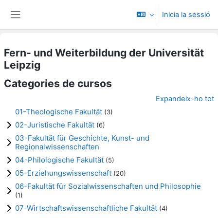
Ves al contingut principal
Inicia la sessió
Panell lateral
Fern- und Weiterbildung der Universität
Leipzig
Categories de cursos
Expandeix-ho tot
01-Theologische Fakultät
(3)
02-Juristische Fakultät
(6)
03-Fakultät für Geschichte, Kunst- und
Regionalwissenschaften
04-Philologische Fakultät
(5)
05-Erziehungswissenschaft
(20)
06-Fakultät für Sozialwissenschaften und Philosophie
(1)
07-Wirtschaftswissenschaftliche Fakultät
(4)