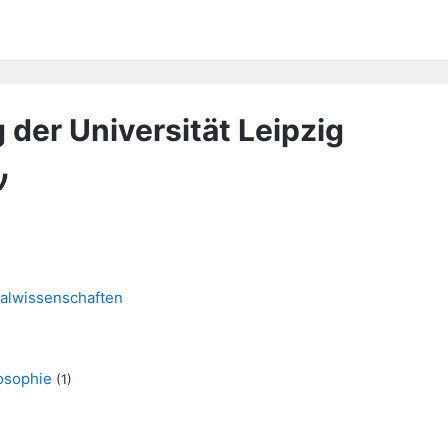
 der Universität Leipzig
ν
nalwissenschaften
losophie
(1)