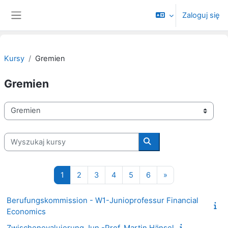
Przejdź do głównej zawartości
Zaloguj się
Panel boczny
Kursy
Gremien
Gremien
Kategorie kursów
Wyszukaj kursy
Wyszukaj kursy
Strona 1
Strona 2
Strona 3
Strona 4
Strona 5
Strona 6
Następna strona
1
2
3
4
5
6
»
Berufungskommission - W1-Junioprofessur Financial
Economics
Zwischenevaluierung Jun.-Prof. Martin Hänsel