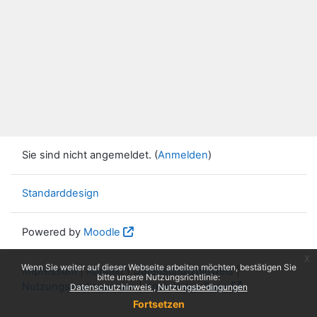
Sie sind nicht angemeldet. (
Anmelden
)
Standarddesign
Powered by
Moodle
x
Wenn Sie weiter auf dieser Webseite arbeiten möchten, bestätigen Sie
Impressum
|
Kontakt
|
Datenschutzhinweis
|
bitte unsere Nutzungsrichtlinie:
Nutzungsbedingungen
|
Knowledge Base
Datenschutzhinweis
Nutzungsbedingungen
Fortsetzen