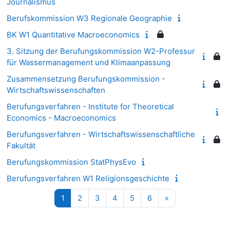
Journalismus
Berufskommission W3 Regionale Geographie
BK W1 Quantitative Macroeconomics
3. Sitzung der Berufungskommission W2-Professur
für Wassermanagement und Klimaanpassung
Zusammensetzung Berufungskommission -
Wirtschaftswissenschaften
Berufungsverfahren - Institute for Theoretical
Economics - Macroeconomics
Berufungsverfahren - Wirtschaftswissenschaftliche
Fakultät
Berufungskommission StatPhysEvo
Berufungsverfahren W1 Religionsgeschichte
Σελίδα 1
Σελίδα 2
Σελίδα 3
Σελίδα 4
Σελίδα 5
Σελίδα 6
Επόμενη σελίδα
1
2
3
4
5
6
»