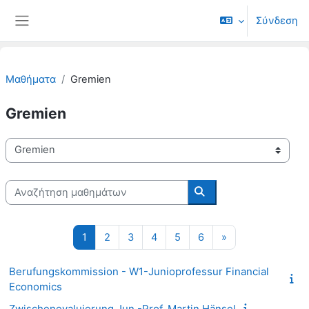
Μετάβαση στο κεντρικό περιεχόμενο
Σύνδεση
Πλευρικός πίνακας
Μαθήματα
Gremien
Gremien
Κατηγορίες μαθημάτων
Αναζήτηση μαθημάτων
Αναζήτηση μαθημάτω
Σελίδα 1
Σελίδα 2
Σελίδα 3
Σελίδα 4
Σελίδα 5
Σελίδα 6
Επόμενη σελίδα
1
2
3
4
5
6
»
Berufungskommission - W1-Junioprofessur Financial
Economics
Zwischenevaluierung Jun.-Prof. Martin Hänsel