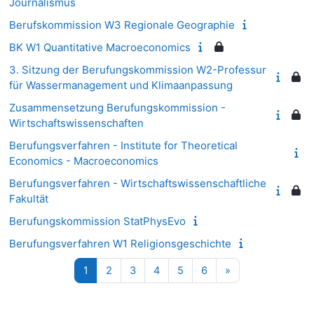
Journalismus
Berufskommission W3 Regionale Geographie
BK W1 Quantitative Macroeconomics
3. Sitzung der Berufungskommission W2-Professur
für Wassermanagement und Klimaanpassung
Zusammensetzung Berufungskommission -
Wirtschaftswissenschaften
Berufungsverfahren - Institute for Theoretical
Economics - Macroeconomics
Berufungsverfahren - Wirtschaftswissenschaftliche
Fakultät
Berufungskommission StatPhysEvo
Berufungsverfahren W1 Religionsgeschichte
Seite 1
Seite 2
Seite 3
Seite 4
Seite 5
Seite 6
Nächste Seite
1
2
3
4
5
6
»