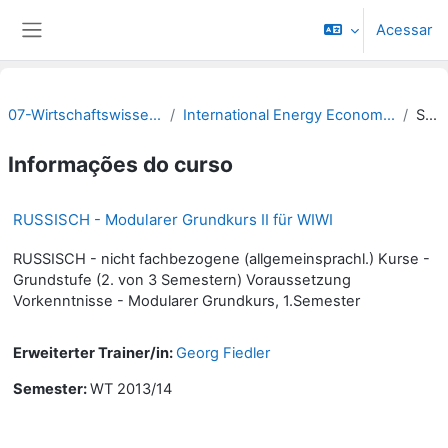
Ir para o conteúdo principal
Acessar
Painel lateral
07-Wirtschaftswissenschaftliche Fakultät
International Energy Economics & Business Administration
Sumário
Informações do curso
RUSSISCH - Modularer Grundkurs II für WIWI
RUSSISCH - nicht fachbezogene (allgemeinsprachl.) Kurse -
Grundstufe (2. von 3 Semestern) Voraussetzung
Vorkenntnisse - Modularer Grundkurs, 1.Semester
Erweiterter Trainer/in:
Georg Fiedler
Semester
:
WT 2013/14