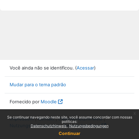
Você ainda não se identificou. (
Acessar
)
Mudar para o tema padrão
Fornecido por
Moodle
x
Se continuar navegando neste site, você assume concordar com nossas
Impressum
|
Kontakt
|
Datenschutzhinweis
|
políticas:
Nutzungsbedingungen
|
Knowledge Base
Datenschutzhinweis
Nutzungsbedingungen
Continuar