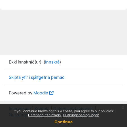
Ekki innskráð(ur). (
Innskrá
)
Skipta yfir í sjálfgefna þemað
Powered by
Moodle
x
Impressum
|
Kontakt
|
Datenschutzhinweis
|
If you continue browsing this website, you agree to our policies:
Nutzungsbedingungen
|
Knowledge Base
Datenschutzhinweis
Nutzungsbedingungen
Continue