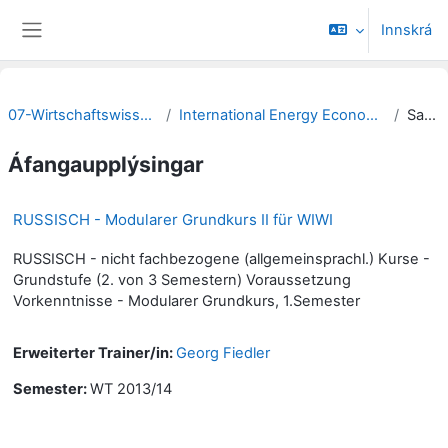
Farðu á aðalefni
Innskrá
Side panel
07-Wirtschaftswissenschaftliche Fakultät
International Energy Economics & Business Administration
Samantekt
Áfangaupplýsingar
RUSSISCH - Modularer Grundkurs II für WIWI
RUSSISCH - nicht fachbezogene (allgemeinsprachl.) Kurse -
Grundstufe (2. von 3 Semestern) Voraussetzung
Vorkenntnisse - Modularer Grundkurs, 1.Semester
Erweiterter Trainer/in:
Georg Fiedler
Semester
:
WT 2013/14