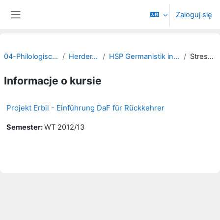
Przejdź do głównej zawartości
Zaloguj się
Panel boczny
04-Philologische Fakultät
Herder-Institut
HSP Germanistik in Erbil/Kurdistan
Streszczenie
Informacje o kursie
Projekt Erbil - Einführung DaF für Rückkehrer
Semester
:
WT 2012/13