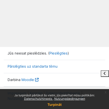
Jūs neesat pieslēdzies. (
Pieslēgties
)
Pārslēgties uz standarta tēmu
Atvē
Darbina
Moodle
x
Impressum
|
Kontakt
|
Datenschutzhinweis
|
Ja turpināsit pārlūkot šo vietni, jūs piekrītat mūsu politikām:
Nutzungsbedingungen
|
Knowledge Base
Datenschutzhinweis
Nutzungsbedingungen
Turpināt