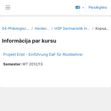
Atvērt galveno saturu
Pieslēgties
Sānu panelis
04-Philologische Fakultät
Herder-Institut
HSP Germanistik in Erbil/Kurdistan
Kopsavilkums
Informācija par kursu
Projekt Erbil - Einführung DaF für Rückkehrer
Semester
:
WT 2012/13