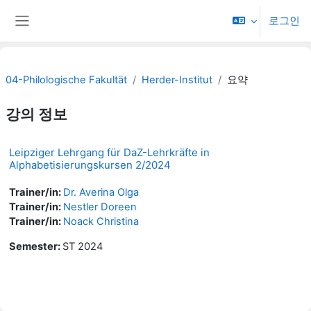
메인 콘텐츠로 건너뛰기
로그인
측면 패널
04-Philologische Fakultät
Herder-Institut
요약
강의 정보
Leipziger Lehrgang für DaZ-Lehrkräfte in
Alphabetisierungskursen 2/2024
Trainer/in:
Dr. Averina Olga
Trainer/in:
Nestler Doreen
Trainer/in:
Noack Christina
Semester
:
ST 2024