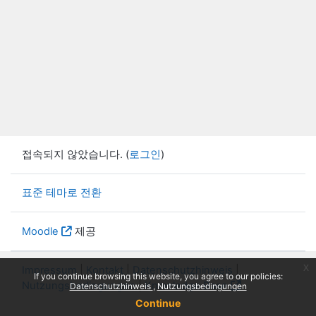
접속되지 않았습니다. (
로그인
)
표준 테마로 전환
Moodle
제공
x
Impressum
|
Kontakt
|
Datenschutzhinweis
|
If you continue browsing this website, you agree to our policies:
Nutzungsbedingungen
|
Knowledge Base
Datenschutzhinweis
Nutzungsbedingungen
Continue