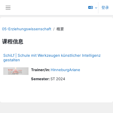
跳到主要内容
登录
停靠面板
05-Erziehungswissenschaft
概要
课程信息
SchiLf | Schule mit Werkzeugen künstlicher Intelligenz
gestalten
Trainer/in:
HinneburgAriane
Semester
:
ST 2024