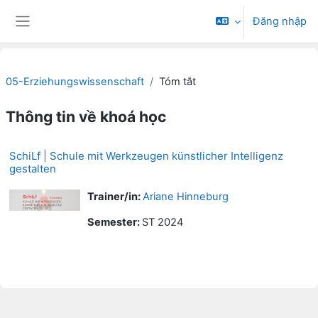
Chuyển tới nội dung chính
Đăng nhập
Bảng điều khiển cạnh
05-Erziehungswissenschaft
Tóm tắt
Thông tin về khoá học
SchiLf | Schule mit Werkzeugen künstlicher Intelligenz
gestalten
Trainer/in:
Ariane Hinneburg
Semester
:
ST 2024