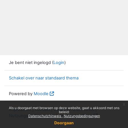
Je bent niet ingelogd (
Login
)
Schakel over naar standaard thema
Powered by
Moodle
x
Als u doorgaat met browsen op deze website, gaat u akkoord met ons
Impressum
|
Kontakt
|
Datenschutzhinweis
|
beleid:
Nutzungsbedingungen
|
Knowledge Base
Datenschutzhinweis
Nutzungsbedingungen
Doorgaan