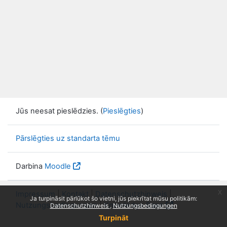
Jūs neesat pieslēdzies. (
Pieslēgties
)
Pārslēgties uz standarta tēmu
Darbina
Moodle
x
Impressum
|
Kontakt
|
Datenschutzhinweis
|
Ja turpināsit pārlūkot šo vietni, jūs piekrītat mūsu politikām:
Nutzungsbedingungen
|
Knowledge Base
Datenschutzhinweis
Nutzungsbedingungen
Turpināt