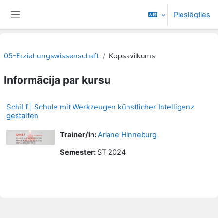
Atvērt galveno saturu
Pieslēgties
Sānu panelis
05-Erziehungswissenschaft
Kopsavilkums
Informācija par kursu
SchiLf | Schule mit Werkzeugen künstlicher Intelligenz
gestalten
Trainer/in:
Ariane Hinneburg
Semester
:
ST 2024