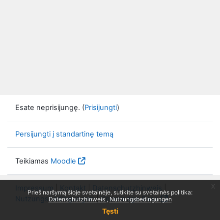
Esate neprisijungę. (
Prisijungti
)
Persijungti į standartinę temą
Teikiamas
Moodle
x
Impressum
|
Kontakt
|
Datenschutzhinweis
|
Prieš naršymą šioje svetainėje, sutikite su svetainės politika:
Nutzungsbedingungen
|
Knowledge Base
Datenschutzhinweis
Nutzungsbedingungen
Tęsti