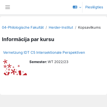
Atvērt galveno saturu
Pieslēgties
Sānu panelis
04-Philologische Fakultät
Herder-Institut
Kopsavilkums
Informācija par kursu
Vernetzung IDT C5 Intersektionale Perspektiven
Semester
:
WT 2022/23