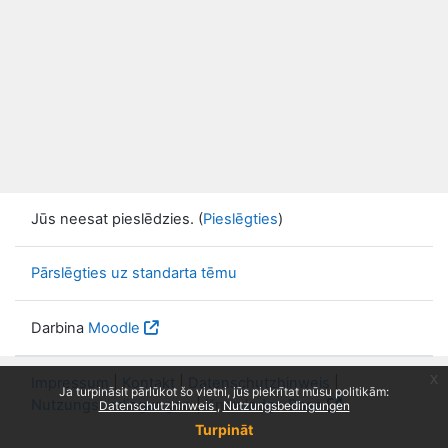
Jūs neesat pieslēdzies. (
Pieslēgties
)
Pārslēgties uz standarta tēmu
Darbina
Moodle
x
Impressum
|
Kontakt
|
Datenschutzhinweis
|
Ja turpināsit pārlūkot šo vietni, jūs piekrītat mūsu politikām:
Nutzungsbedingungen
|
Knowledge Base
Datenschutzhinweis
Nutzungsbedingungen
Turpināt