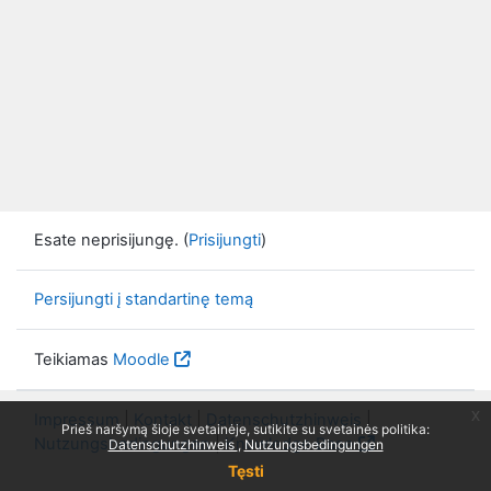
Esate neprisijungę. (
Prisijungti
)
Persijungti į standartinę temą
Teikiamas
Moodle
x
Impressum
|
Kontakt
|
Datenschutzhinweis
|
Prieš naršymą šioje svetainėje, sutikite su svetainės politika:
Nutzungsbedingungen
|
Knowledge Base
Datenschutzhinweis
Nutzungsbedingungen
Tęsti