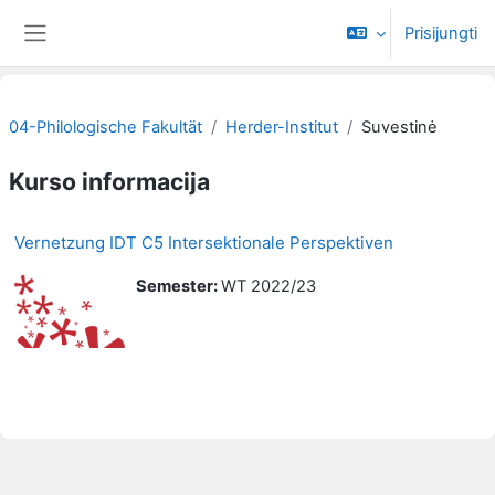
Pereiti į pagrindinį turinį
Prisijungti
Šoninis skydelis
04-Philologische Fakultät
Herder-Institut
Suvestinė
Kurso informacija
Vernetzung IDT C5 Intersektionale Perspektiven
Semester
:
WT 2022/23