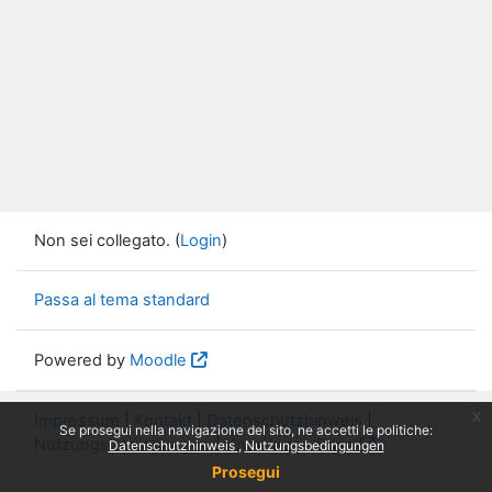
Non sei collegato. (
Login
)
Passa al tema standard
Powered by
Moodle
x
Impressum
|
Kontakt
|
Datenschutzhinweis
|
Se prosegui nella navigazione del sito, ne accetti le politiche:
Nutzungsbedingungen
|
Knowledge Base
Datenschutzhinweis
Nutzungsbedingungen
Prosegui