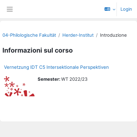
Vai al contenuto principale
Login
Pannello laterale
04-Philologische Fakultät
Herder-Institut
Introduzione
Informazioni sul corso
Vernetzung IDT C5 Intersektionale Perspektiven
Semester
:
WT 2022/23