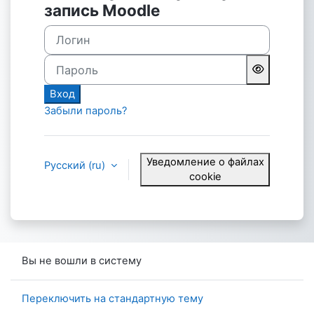
запись Moodle
Логин
Пароль
Вход
Забыли пароль?
Уведомление о файлах
Русский ‎(ru)‎
cookie
Вы не вошли в систему
Переключить на стандартную тему