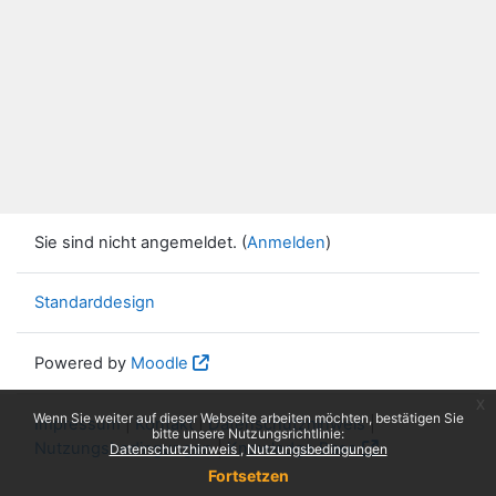
Sie sind nicht angemeldet. (
Anmelden
)
Standarddesign
Powered by
Moodle
x
Wenn Sie weiter auf dieser Webseite arbeiten möchten, bestätigen Sie
Impressum
|
Kontakt
|
Datenschutzhinweis
|
bitte unsere Nutzungsrichtlinie:
Nutzungsbedingungen
|
Knowledge Base
Datenschutzhinweis
Nutzungsbedingungen
Fortsetzen