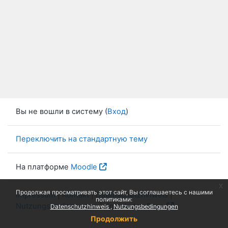
Вы не вошли в систему (
Вход
)
Переключить на стандартную тему
На платформе
Moodle
x
Продолжая просматривать этот сайт, Вы соглашаетесь с нашими
Impressum
|
Kontakt
|
Datenschutzhinweis
|
политиками:
Nutzungsbedingungen
|
Knowledge Base
Datenschutzhinweis
Nutzungsbedingungen
Продолжить