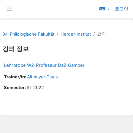
메인 콘텐츠로 건너뛰기
로그인
측면 패널
04-Philologische Fakultät
Herder-Institut
요약
강의 정보
Lehrprobe W2-Professur DaZ_Gamper
Trainer/in:
Altmayer Claus
Semester
:
ST 2022