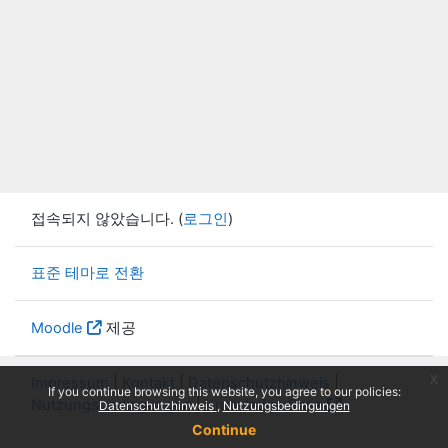
접속되지 않았습니다. (
로그인
)
표준 테마로 전환
Moodle
제공
x
Impressum
|
Kontakt
|
Datenschutzhinweis
|
If you continue browsing this website, you agree to our policies:
Nutzungsbedingungen
|
Knowledge Base
Datenschutzhinweis
Nutzungsbedingungen
Continue