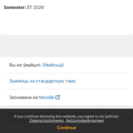
Semester
:
ST 2026
Вы не ўвайшлі. (
Увайсьці
)
Зьмяніць на стандартную тэму
Заснавана на
Moodle
x
Impressum
|
Kontakt
|
Datenschutzhinweis
|
If you continue browsing this website, you agree to our policies:
Nutzungsbedingungen
|
Knowledge Base
Datenschutzhinweis
Nutzungsbedingungen
Continue