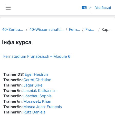
Прапусьціць да асноўнага кантэнту
Увайсьці
Бакавая панэль
40-Zentralverwaltung
40-Wissenschaftliche Weiterbildung
Fernstudium
Französisch
Каротка пра
Інфа курса
Fernstudium Französisch – Module 6
Trainer DS:
Eger Heidrun
Trainer/in:
Carrot Christine
Trainer/in:
Jäger Silke
Trainer/in:
Lesniak Katharina
Trainer/in:
Löschau Sophia
Trainer/in:
Morawetz Kilian
Trainer/in:
Mosca Jean-François
Trainer/in:
Rütz Daniela