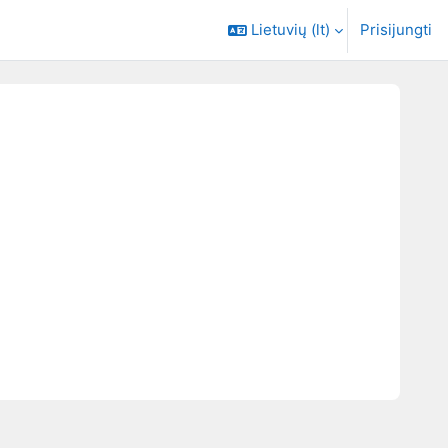
Lietuvių ‎(lt)‎
Prisijungti