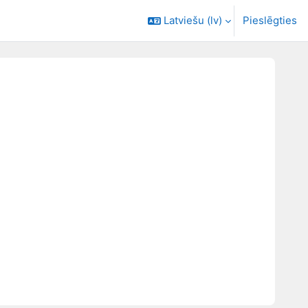
Latviešu ‎(lv)‎
Pieslēgties