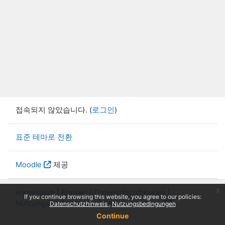
접속되지 않았습니다. (
로그인
)
표준 테마로 전환
Moodle
제공
x
Impressum
|
Kontakt
|
Datenschutzhinweis
|
If you continue browsing this website, you agree to our policies:
Nutzungsbedingungen
|
Knowledge Base
Datenschutzhinweis
Nutzungsbedingungen
Continue