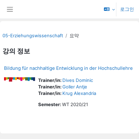
메인 콘텐츠로 건너뛰기
로그인
측면 패널
05-Erziehungswissenschaft
요약
강의 정보
Bildung für nachhaltige Entwicklung in der Hochschullehre
Trainer/in:
Dives Dominic
Trainer/in:
Goller Antje
Trainer/in:
Krug Alexandria
Semester
:
WT 2020/21