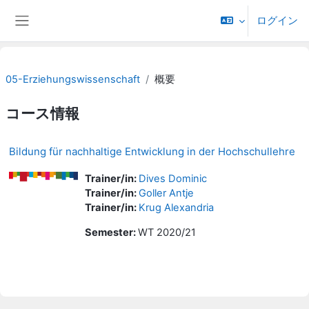
メインコンテンツへスキップする
ログイン
サイドパネル
05-Erziehungswissenschaft
概要
コース情報
Bildung für nachhaltige Entwicklung in der Hochschullehre
Trainer/in:
Dives Dominic
Trainer/in:
Goller Antje
Trainer/in:
Krug Alexandria
Semester
:
WT 2020/21