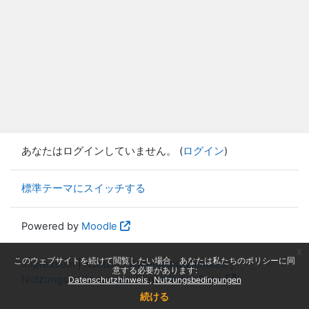
あなたはログインしていません。 (
ログイン
)
標準テーマにスイッチする
Powered by
Moodle
x
このウェブサイトを続けて閲覧したい場合、あなたは私たちのポリシーに同
Impressum
|
Kontakt
|
Datenschutzhinweis
|
意する必要があります:
Nutzungsbedingungen
|
Knowledge Base
Datenschutzhinweis
Nutzungsbedingungen
続ける