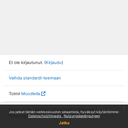
Et ole kirjautunut. (
Kirjaudu
)
Vaihda standardi-teemaan
Toimii
Moodlella
x
Impressum
|
Kontakt
|
Datenschutzhinweis
|
Jos jatkat tämän verkkosivuston selaamista, hyväksyt käytäntömme:
Nutzungsbedingungen
|
Knowledge Base
Datenschutzhinweis
Nutzungsbedingungen
Jatka