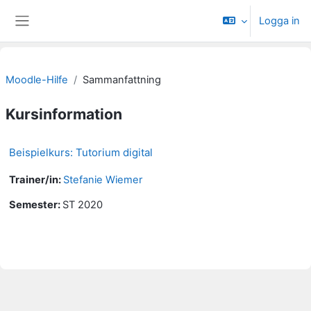
Gå direkt till huvudinnehåll
Logga in
Sidopanel
Moodle-Hilfe
Sammanfattning
Kursinformation
Beispielkurs: Tutorium digital
Trainer/in:
Stefanie Wiemer
Semester
:
ST 2020