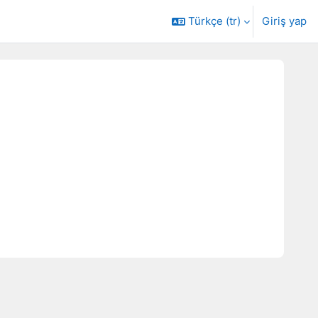
Türkçe ‎(tr)‎
Giriş yap