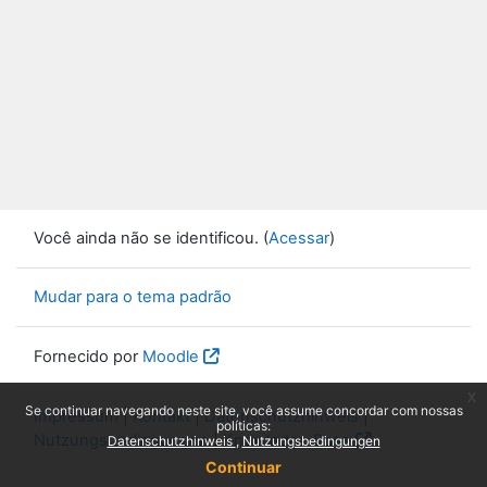
Você ainda não se identificou. (
Acessar
)
Mudar para o tema padrão
Fornecido por
Moodle
x
Se continuar navegando neste site, você assume concordar com nossas
Impressum
|
Kontakt
|
Datenschutzhinweis
|
políticas:
Nutzungsbedingungen
|
Knowledge Base
Datenschutzhinweis
Nutzungsbedingungen
Continuar