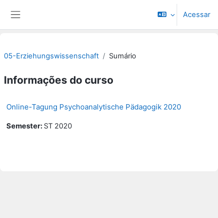
Ir para o conteúdo principal
Acessar
Painel lateral
05-Erziehungswissenschaft
Sumário
Informações do curso
Online-Tagung Psychoanalytische Pädagogik 2020
Semester
:
ST 2020