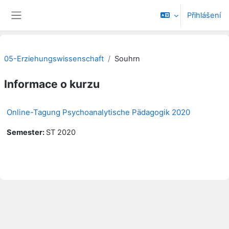
Přejít k hlavnímu obsahu
Přihlášení
Boční panel
05-Erziehungswissenschaft
Souhrn
Informace o kurzu
Online-Tagung Psychoanalytische Pädagogik 2020
Semester
:
ST 2020