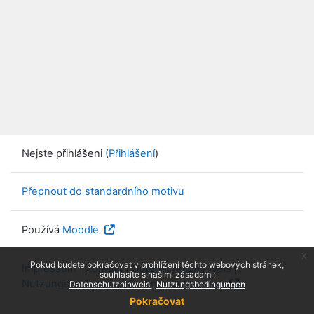
Nejste přihlášeni (
Přihlášení
)
Přepnout do standardního motivu
Používá
Moodle
x
Pokud budete pokračovat v prohlížení těchto webových stránek,
Impressum
|
Kontakt
|
Datenschutzhinweis
|
souhlasíte s našimi zásadami:
Nutzungsbedingungen
|
Knowledge Base
Datenschutzhinweis
Nutzungsbedingungen
Pokračovat