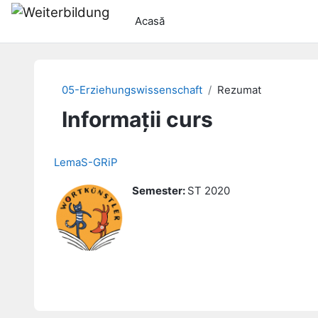
Sari la conţinutul principal
Acasă
05-Erziehungswissenschaft
Rezumat
Informații curs
LemaS-GRiP
Semester
:
ST 2020