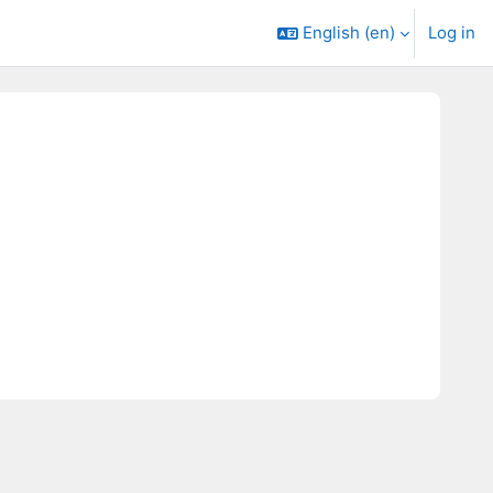
English ‎(en)‎
Log in