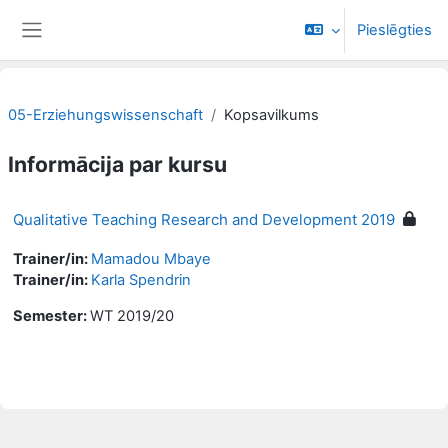
Atvērt galveno saturu
Pieslēgties
Sānu panelis
05-Erziehungswissenschaft
Kopsavilkums
Informācija par kursu
Qualitative Teaching Research and Development 2019
Trainer/in:
Mamadou Mbaye
Trainer/in:
Karla Spendrin
Semester
:
WT 2019/20