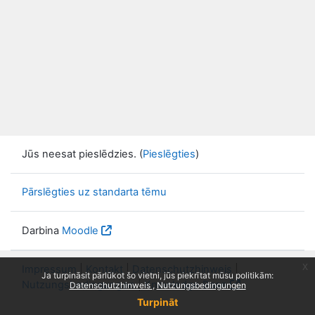
Jūs neesat pieslēdzies. (
Pieslēgties
)
Pārslēgties uz standarta tēmu
Darbina
Moodle
x
Impressum
|
Kontakt
|
Datenschutzhinweis
|
Ja turpināsit pārlūkot šo vietni, jūs piekrītat mūsu politikām:
Nutzungsbedingungen
|
Knowledge Base
Datenschutzhinweis
Nutzungsbedingungen
Turpināt