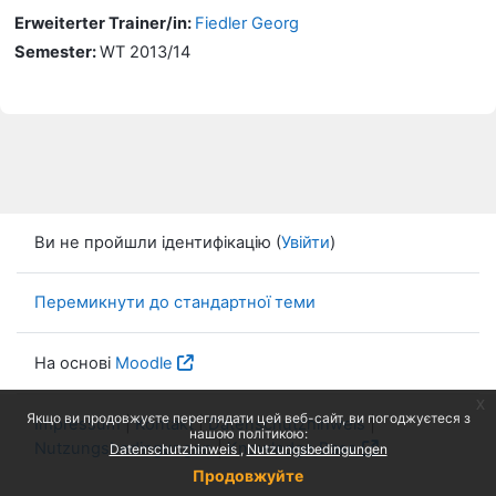
Erweiterter Trainer/in:
Fiedler Georg
Semester
:
WT 2013/14
Ви не пройшли ідентифікацію (
Увійти
)
Перемикнути до стандартної теми
На основі
Moodle
x
Якщо ви продовжуєте переглядати цей веб-сайт, ви погоджуєтеся з
Impressum
|
Kontakt
|
Datenschutzhinweis
|
нашою політикою:
Nutzungsbedingungen
|
Knowledge Base
Datenschutzhinweis
Nutzungsbedingungen
Продовжуйте