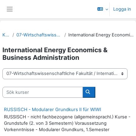
Gå direkt till huvudinnehåll
Logga in
Sidopanel
Kurser
07-Wirtschaftswissenschaftliche Fakultät
International Energy Economics & Business Administration
International Energy Economics &
Business Administration
Kurskategorier
Sök kurser
Sök kurser
RUSSISCH - Modularer Grundkurs II für WIWI
RUSSISCH - nicht fachbezogene (allgemeinsprachl.) Kurse -
Grundstufe (2. von 3 Semestern) Voraussetzung
Vorkenntnisse - Modularer Grundkurs, 1.Semester