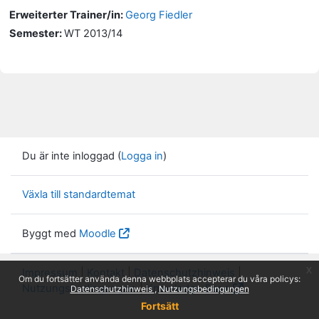
Erweiterter Trainer/in:
Georg Fiedler
Semester
:
WT 2013/14
Du är inte inloggad (
Logga in
)
Växla till standardtemat
Byggt med
Moodle
x
Impressum
|
Kontakt
|
Datenschutzhinweis
|
Om du fortsätter använda denna webbplats accepterar du våra policys:
Nutzungsbedingungen
|
Knowledge Base
Datenschutzhinweis
Nutzungsbedingungen
Fortsätt