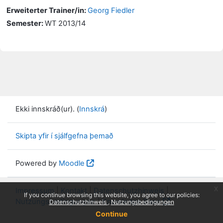
Erweiterter Trainer/in:
Georg Fiedler
Semester
:
WT 2013/14
Ekki innskráð(ur). (
Innskrá
)
Skipta yfir í sjálfgefna þemað
Powered by
Moodle
x
Impressum
|
Kontakt
|
Datenschutzhinweis
|
If you continue browsing this website, you agree to our policies:
Nutzungsbedingungen
|
Knowledge Base
Datenschutzhinweis
Nutzungsbedingungen
Continue