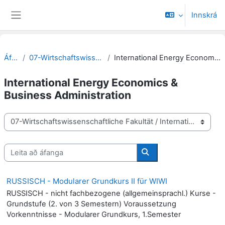
Farðu á aðalefni
Innskrá
Side panel
Áfangar
07-Wirtschaftswissenschaftliche Fakultät
International Energy Economics & Business Administration
International Energy Economics &
Business Administration
Deildir/brautir
Leita að áfanga
Leita að áfanga
RUSSISCH - Modularer Grundkurs II für WIWI
RUSSISCH - nicht fachbezogene (allgemeinsprachl.) Kurse -
Grundstufe (2. von 3 Semestern) Voraussetzung
Vorkenntnisse - Modularer Grundkurs, 1.Semester