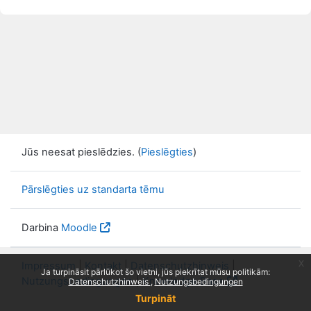
Jūs neesat pieslēdzies. (
Pieslēgties
)
Pārslēgties uz standarta tēmu
Darbina
Moodle
x
Impressum
|
Kontakt
|
Datenschutzhinweis
|
Ja turpināsit pārlūkot šo vietni, jūs piekrītat mūsu politikām:
Nutzungsbedingungen
|
Knowledge Base
Datenschutzhinweis
Nutzungsbedingungen
Turpināt