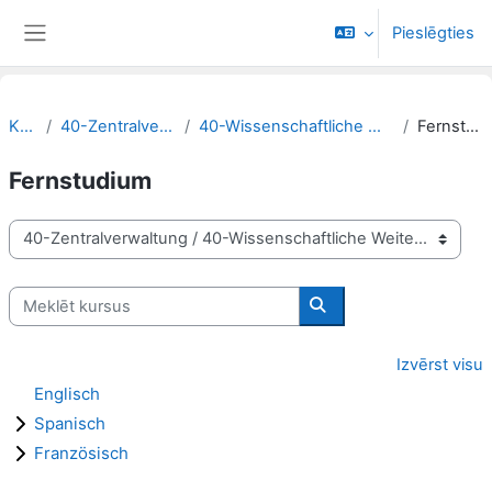
Atvērt galveno saturu
Pieslēgties
Sānu panelis
Kursi
40-Zentralverwaltung
40-Wissenschaftliche Weiterbildung
Fernstudium
Fernstudium
Kursu kategorijas
Meklēt kursus
Meklēt kursus
Izvērst visu
Englisch
Spanisch
Französisch