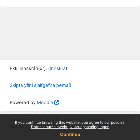
Ekki innskráð(ur). (
Innskrá
)
Skipta yfir í sjálfgefna þemað
Powered by
Moodle
x
Impressum
|
Kontakt
|
Datenschutzhinweis
|
If you continue browsing this website, you agree to our policies:
Nutzungsbedingungen
|
Knowledge Base
Datenschutzhinweis
Nutzungsbedingungen
Continue