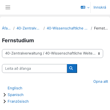
Farðu á aðalefni
Innskrá
Side panel
Áfangar
40-Zentralverwaltung
40-Wissenschaftliche Weiterbildung
Fernstudium
Fernstudium
Deildir/brautir
Leita að áfanga
Leita að áfanga
Opna allt
Englisch
Spanisch
Französisch