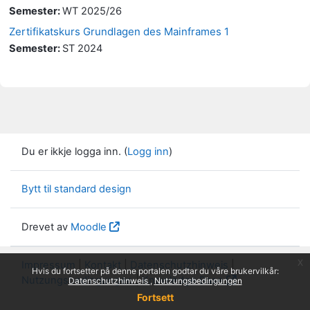
Semester
:
WT 2025/26
Zertifikatskurs Grundlagen des Mainframes 1
Semester
:
ST 2024
Du er ikkje logga inn. (
Logg inn
)
Bytt til standard design
Drevet av
Moodle
x
Impressum
|
Kontakt
|
Datenschutzhinweis
|
Hvis du fortsetter på denne portalen godtar du våre brukervilkår:
Nutzungsbedingungen
|
Knowledge Base
Datenschutzhinweis
Nutzungsbedingungen
Fortsett