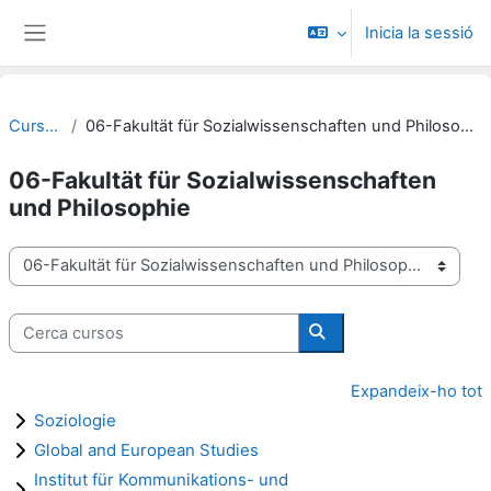
Ves al contingut principal
Inicia la sessió
Panell lateral
Cursos
06-Fakultät für Sozialwissenschaften und Philosophie
06-Fakultät für Sozialwissenschaften
und Philosophie
Categories de cursos
Cerca cursos
Cerca cursos
Expandeix-ho tot
Soziologie
Global and European Studies
Institut für Kommunikations- und