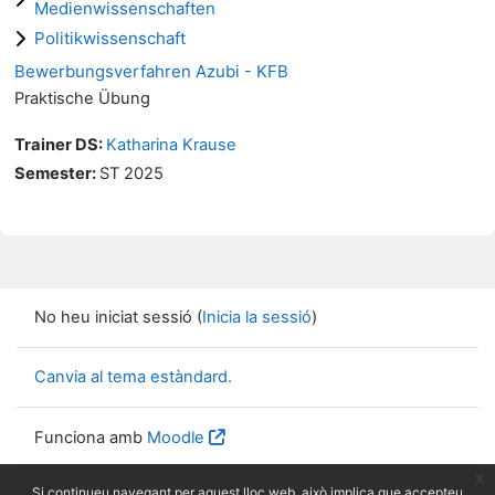
Medienwissenschaften
Politikwissenschaft
Bewerbungsverfahren Azubi - KFB
Praktische Übung
Trainer DS:
Katharina Krause
Semester
:
ST 2025
No heu iniciat sessió (
Inicia la sessió
)
Canvia al tema estàndard.
Funciona amb
Moodle
x
Si continueu navegant per aquest lloc web, això implica que accepteu