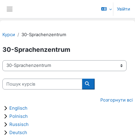
Перейти до головного вмісту
Увійти
Бокова панель
Курси
30-Sprachenzentrum
30-Sprachenzentrum
Категорії курсів
Пошук курсів
Пошук курсів
Розгорнути всі
Englisch
Polnisch
Russisch
Deutsch