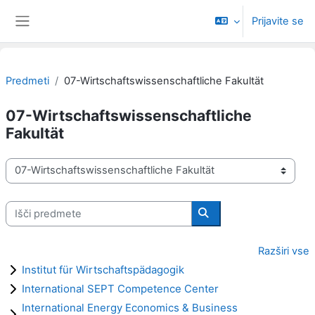
Preskoči na glavno vsebino
Prijavite se
Stransko polje
Predmeti
07-Wirtschaftswissenschaftliche Fakultät
07-Wirtschaftswissenschaftliche
Fakultät
Kategorije predmetov
Išči predmete
Išči predmete
Razširi vse
Institut für Wirtschaftspädagogik
International SEPT Competence Center
International Energy Economics & Business