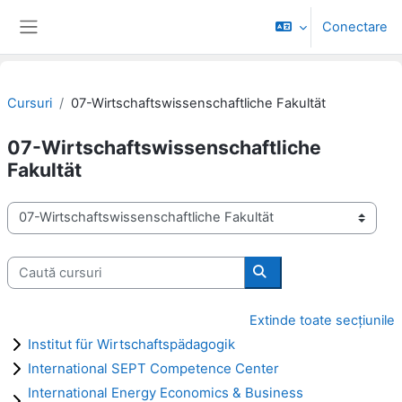
Sari la conţinutul principal
Conectare
Panou lateral
Cursuri
07-Wirtschaftswissenschaftliche Fakultät
07-Wirtschaftswissenschaftliche
Fakultät
Categorii curs
Caută cursuri
Caută cursuri
Extinde toate secțiunile
Institut für Wirtschaftspädagogik
International SEPT Competence Center
International Energy Economics & Business