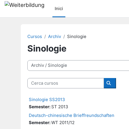
Ves al contingut principal
Inici
Cursos
Archiv
Sinologie
Sinologie
Categories de cursos
Cerca cursos
Cerca cu
Sinologie SS2013
Semester
:
ST 2013
Deutsch-chinesische Brieffreundschaften
Semester
:
WT 2011/12