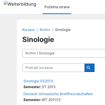
Idi na glavni sadržaj
Početna strana
Kursevi
Archiv
Sinologie
Sinologie
Kategorije kurseva
Pretraži kurseve
Pretraži 
Sinologie SS2013
Semester
:
ST 2013
Deutsch-chinesische Brieffreundschaften
Semester
:
WT 2011/12